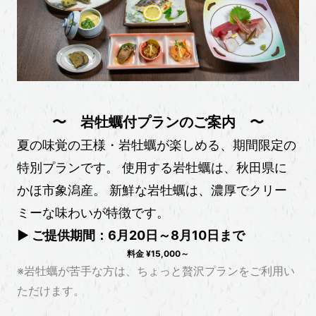
〜 岩牡蠣付プランのご案内 〜
夏の味覚の王様・岩牡蠣が楽しめる、期間限定の
特別プランです。
使用する岩牡蠣は、秋田県に
かほ市象潟産。
新鮮な岩牡蠣は、濃厚でクリー
ミーな味わいが特徴です。
▶︎ ご提供期間：6月20日～8月10日まで
料金 ¥15,000～
※岩牡蠣が苦手な方は、ちょっと贅沢プランをご利用い
ただけます。